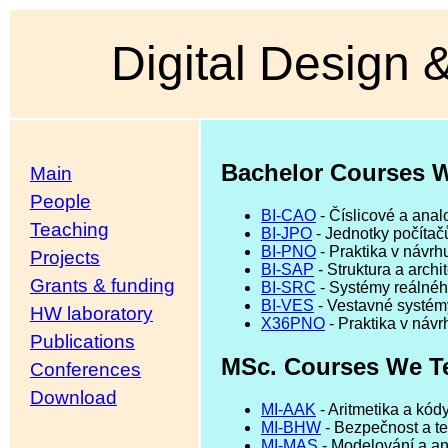
Digital Design
Bachelor Courses 
Main
People
BI-CAO
- Číslicové a ana
Teaching
BI-JPO
- Jednotky počítačů
BI-PNO
- Praktika v návrh
Projects
BI-SAP
- Struktura a archi
Grants & funding
BI-SRC
- Systémy reálnéh
BI-VES
- Vestavné systém
HW laboratory
X36PNO
- Praktika v náv
Publications
MSc. Courses We T
Conferences
Download
MI-AAK
- Aritmetika a kódy
MI-BHW
- Bezpečnost a te
MI-MAS
- Modelování a an