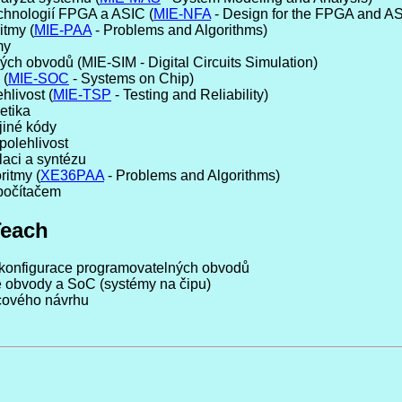
chnologií FPGA a ASIC (
MIE-NFA
- Design for the FPGA and A
itmy (
MIE-PAA
- Problems and Algorithms)
my
ých obvodů (MIE-SIM - Digital Circuits Simulation)
 (
MIE-SOC
- Systems on Chip)
hlivost (
MIE-TSP
- Testing and Reliability)
etika
jiné kódy
polehlivost
laci a syntézu
ritmy (
XE36PAA
- Problems and Algorithms)
 počítačem
Teach
ekonfigurace programovatelných obvodů
 obvody a SoC (systémy na čipu)
icového návrhu