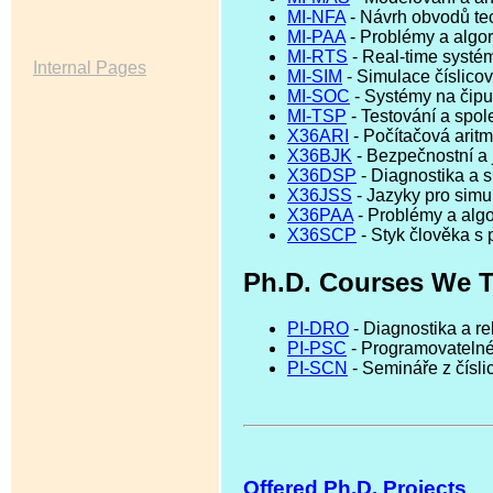
MI-NFA
- Návrh obvodů te
MI-PAA
- Problémy a algor
MI-RTS
- Real-time systé
Internal Pages
MI-SIM
- Simulace číslicov
MI-SOC
- Systémy na čipu
MI-TSP
- Testování a spole
X36ARI
- Počítačová aritm
X36BJK
- Bezpečnostní a 
X36DSP
- Diagnostika a s
X36JSS
- Jazyky pro simu
X36PAA
- Problémy a algo
X36SCP
- Styk člověka s
Ph.D. Courses We 
PI-DRO
- Diagnostika a r
PI-PSC
- Programovatelné
PI-SCN
- Semináře z čísl
Offered Ph.D. Projects