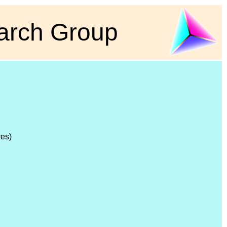
earch Group
res)